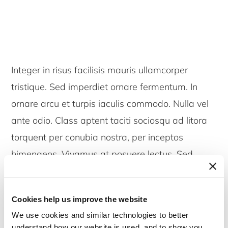
Integer in risus facilisis mauris ullamcorper
tristique. Sed imperdiet ornare fermentum. In
ornare arcu et turpis iaculis commodo. Nulla vel
ante odio. Class aptent taciti sociosqu ad litora
torquent per conubia nostra, per inceptos
himenaeos. Vivamus at posuere lectus. Sed
maximus, lectus nec pellentesque mollis, quam
ante scelerisque nibh, in commodo dui dolor sit
Cookies help us improve the website
amet mauris. Phasellus vehicula diam justo,
We use cookies and similar technologies to better
pellentesque sodales lectus tristique in. Fusce
understand how our website is used, and to show you