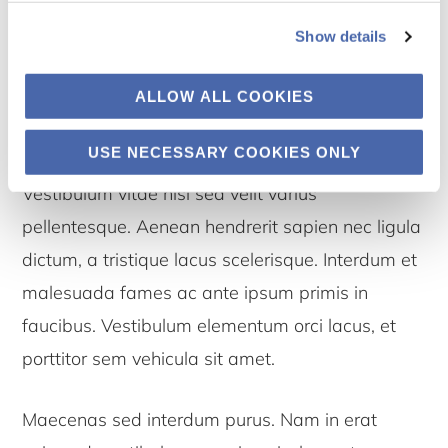
et lobortis eget, auctor at enim. Pellentesque non
Show details
condimentum massa, sit amet aliquam nunc.
Nam orci tortor, ultrices non accumsan sit amet,
ALLOW ALL COOKIES
tempor quis tellus. Maecenas ac ex id odio
USE NECESSARY COOKIES ONLY
pellentesque efficitur. Nam eget rhoncus enim.
Vestibulum vitae nisi sed velit varius
pellentesque. Aenean hendrerit sapien nec ligula
dictum, a tristique lacus scelerisque. Interdum et
malesuada fames ac ante ipsum primis in
faucibus. Vestibulum elementum orci lacus, et
porttitor sem vehicula sit amet.
Maecenas sed interdum purus. Nam in erat