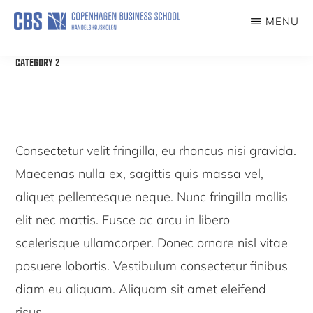
content
MENU
CCG
Center
CATEGORY 2
for
Corporate
Governance
Consectetur velit fringilla, eu rhoncus nisi gravida.
Maecenas nulla ex, sagittis quis massa vel,
aliquet pellentesque neque. Nunc fringilla mollis
elit nec mattis. Fusce ac arcu in libero
scelerisque ullamcorper. Donec ornare nisl vitae
posuere lobortis. Vestibulum consectetur finibus
diam eu aliquam. Aliquam sit amet eleifend
risus.