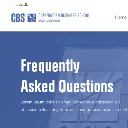
navigation
content
← cbs.dk
Home
CCG
Center
for
Corporate
Frequently
Governance
Asked Questions
Lorem Ipsum
dolor sit amet, consectetur adipiscing elit
ut sapien tellus, fringilla ac euismod ac, accumsan sit amet