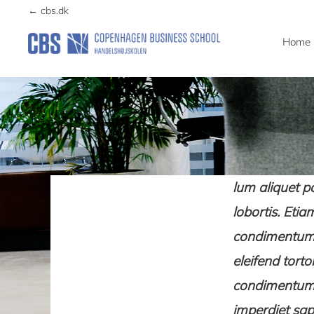
navigation
content
← cbs.dk
Home
CCG
Center
for
Corporate
Governance
lum aliquet po
lobortis. Etia
condimentum 
eleifend tort
condimentum ri
imperdiet sap