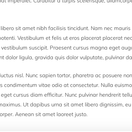
pat imperdiet. Curabitur a turpis scelerisque, ullamcorp
 libero sit amet nibh facilisis tincidunt. Nam nec mauris 
tenti. Vestibulum et felis ut eros placerat placerat n
u vestibulum suscipit. Praesent cursus magna eget au
nt dolor ligula, gravida quis dolor vulputate, pulvinar d
uctus nisl. Nunc sapien tortor, pharetra ac posuere non
us condimentum vitae odio at consectetur. Nulla euismod
a, eget cursus diam efficitur. Nunc pulvinar hendrerit tell
 maximus. Ut dapibus urna sit amet libero dignissim, eu
rper. Aenean sit amet laoreet justo.