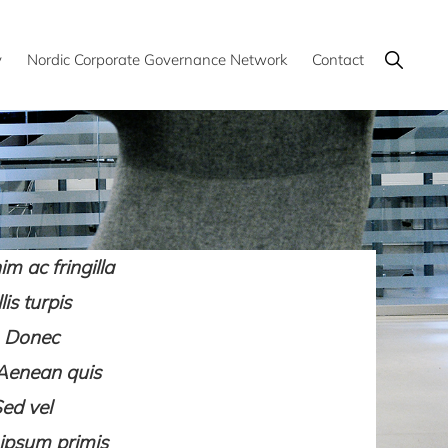
Show
y
Nordic Corporate Governance Network
Contact
Search
m ac fringilla
is turpis
. Donec
 Aenean quis
Sed vel
 ipsum primis