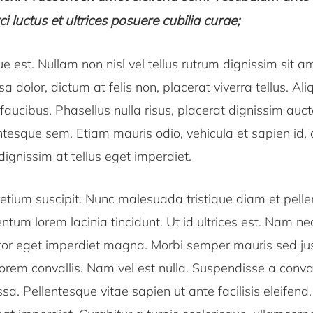
ci luctus et ultrices posuere cubilia curae;
 est. Nullam non nisl vel tellus rutrum dignissim sit a
 dolor, dictum at felis non, placerat viverra tellus. A
 faucibus. Phasellus nulla risus, placerat dignissim auct
entesque sem. Etiam mauris odio, vehicula et sapien id, c
dignissim at tellus eget imperdiet.
etium suscipit. Nunc malesuada tristique diam et pelle
tum lorem lacinia tincidunt. Ut id ultrices est. Nam n
tor eget imperdiet magna. Morbi semper mauris sed just
orem convallis. Nam vel est nulla. Suspendisse a conval
a. Pellentesque vitae sapien ut ante facilisis eleifend