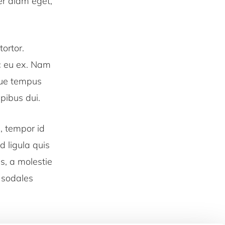
er diam eget,
tortor.
ec eu ex. Nam
gue tempus
apibus dui.
, tempor id
 ligula quis
us, a molestie
 sodales