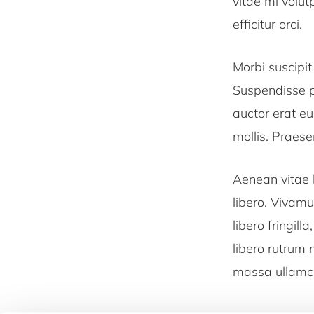
vitae mi volut
efficitur orci.
Morbi suscipit
Suspendisse po
auctor erat e
mollis. Praese
Aenean vitae l
libero. Vivam
libero fringill
libero rutrum
massa ullamco