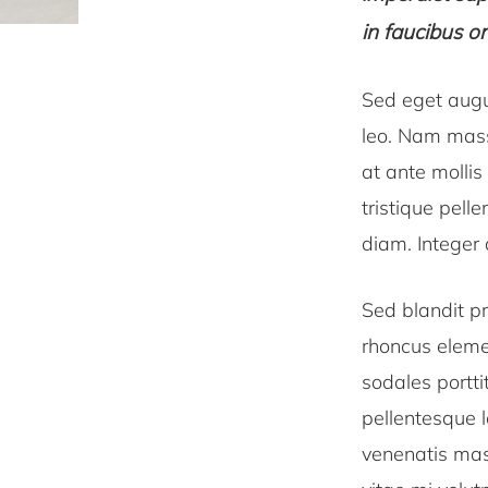
in faucibus or
Sed eget augue
leo. Nam massa
at ante mollis
tristique pell
diam. Integer 
Sed blandit pr
rhoncus elemen
sodales portti
pellentesque l
venenatis mass