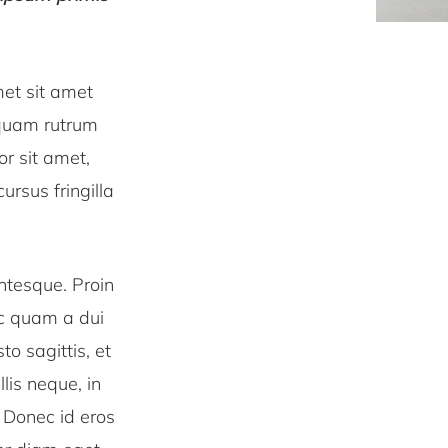
met sit amet
liquam rutrum
or sit amet,
ursus fringilla
ntesque. Proin
ec quam a dui
o sagittis, et
lis neque, in
. Donec id eros